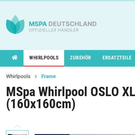
WHIRLPOOLS
ZUBEHÖR
ERSATZTEILE
Whirlpools
Frame
Zur Kategorie Whirlpools
Zur Kategorie Ratgeber
Zur Kategorie Videothek
MSpa Whirlpool OSLO XL 
Comfort
Wasserpflege
Produktvorstellung
Premi
F1 & E
Aufba
(160x160cm)
Urban
Verto