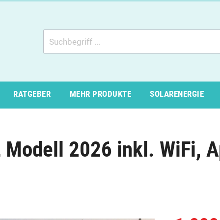
RATGEBER
MEHR PRODUKTE
SOLARENERGIE
Modell 2026 inkl. WiFi, A
um
1 Fehler
u
Frame
Reparaturen
B-Ware