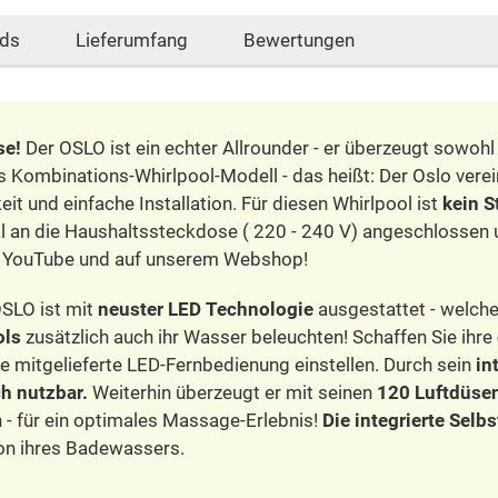
ds
Lieferumfang
Bewertungen
se!
Der OSLO ist ein echter Allrounder - er überzeugt sowohl
s Kombinations-Whirlpool-Modell - das heißt: Der Oslo verei
t und einfache Installation. Für diesen Whirlpool ist
kein S
l an die Haushaltssteckdose ( 220 - 240 V) angeschlossen
in YouTube und auf unserem Webshop!
OSLO ist mit
neuster LED Technologie
ausgestattet - welche
ols
zusätzlich auch ihr Wasser beleuchten! Schaffen Sie ihre
e mitgelieferte LED-Fernbedienung einstellen. Durch sein
in
h nutzbar.
Weiterhin überzeugt er mit seinen
120 Luftdüse
 - für ein optimales Massage-Erlebnis!
Die integrierte Sel
tion ihres Badewassers.