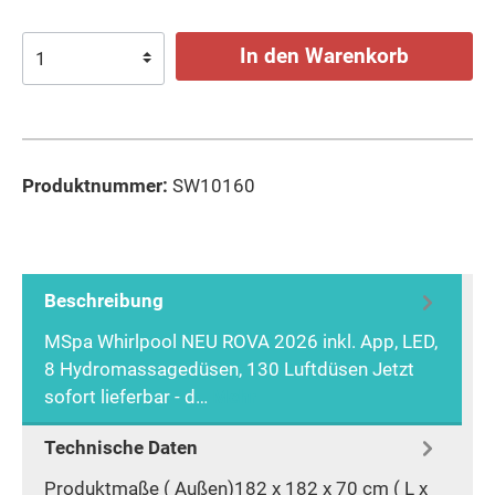
In den Warenkorb
Produktnummer:
SW10160
Beschreibung
MSpa Whirlpool NEU ROVA 2026 inkl. App, LED,
8 Hydromassagedüsen, 130 Luftdüsen Jetzt
sofort lieferbar - d…
Mehr
Technische Daten
Produktmaße ( Außen)182 x 182 x 70 cm ( L x